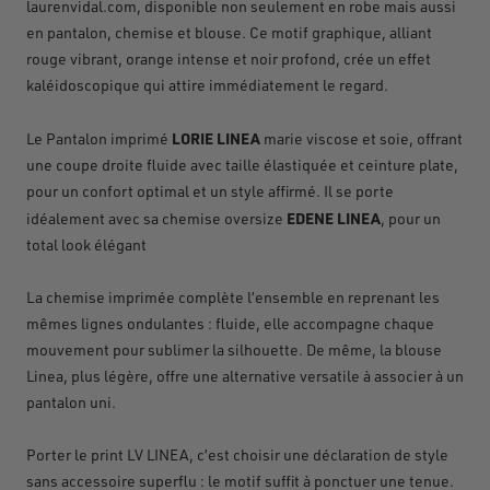
laurenvidal.com, disponible non seulement en robe mais aussi
en pantalon, chemise et blouse. Ce motif graphique, alliant
rouge vibrant, orange intense et noir profond, cr
é
e un effet
kal
é
idoscopique qui attire imm
é
diatement le regard.
LORIE LINEA
Le Pantalon imprimé
marie viscose et soie, offrant
une coupe droite fluide avec taille élastiquée et ceinture plate,
pour un confort optimal et un style affirmé. Il se porte
EDENE LINEA
idéalement avec sa chemise oversize
, pour un
total look élégant
La chemise imprimée complète l’ensemble en reprenant les
mêmes lignes ondulantes : fluide, elle accompagne chaque
mouvement pour sublimer la silhouette. De même, la blouse
Linea, plus légère, offre une alternative versatile à associer à un
pantalon uni.
Porter le print LV
LINEA, c
’
est choisir une d
é
claration de style
sans accessoire superflu : le motif suffit
à
ponctuer une tenue.