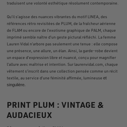
traduisent une volonté esthétique résolument contemporaine.
Qu’il s’agisse des nuances vibrantes du motif LINEA, des
références rétro revisitées de PLUM, de la fraîcheur aérienne
de FLAM ou encore de l’exotisme graphique de PALM, chaque
imprimé semble naître d’un geste pictural réfléchi. La femme
Lauren Vidal n’arbore pas seulement une tenue
: elle compose
une pr
é
sence, une allure, un
é
lan. Ainsi, la garde-robe devient
un espace d
’
expression libre et nuanc
é
, con
ç
u pour magnifier
l
’
allure avec ma
î
trise et intention. Sur laurenvidal.com, chaque
v
ê
tement s
’
inscrit dans une collection pensée comme un récit
textile, au service d’une féminité affirmée, lumineuse
et
singulière.
PRINT PLUM : VINTAGE &
AUDACIEUX