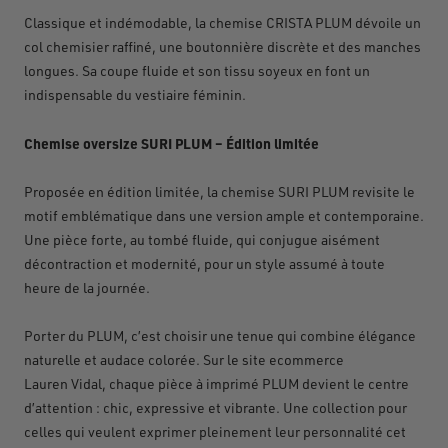
Classique et indémodable, la chemise CRISTA PLUM dévoile un
col chemisier raffiné, une boutonnière discrète et des manches
longues. Sa coupe fluide et son tissu soyeux en font un
indispensable du vestiaire féminin.
Chemise oversize SURI PLUM – Édition limitée
Proposée en édition limitée, la chemise SURI PLUM revisite le
motif emblématique dans une version ample et contemporaine.
Une pièce forte, au tombé fluide, qui conjugue aisément
décontraction et modernité, pour un style assumé à toute
heure de la journée.
Porter du
PLUM, c
’
est choisir une tenue qui combine
é
l
é
gance
naturelle et audace color
é
e. Sur le site ecommerce
Lauren
Vidal, chaque pi
è
ce
à
imprim
é
PLUM devient le centre
d
’
attention : chic, expressive et vibrante. Une collection pour
celles qui veulent exprimer pleinement leur personnalit
é
cet