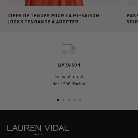
IDÉES DE TENUES POUR LA MI-SAISON :
PASS
LOOKS TENDANCE À ADOPTER
SOIR
LIVRAISON
En point retrait
dès 150€ d'achat
Aller
Aller
Aller
Aller
Aller
au
au
au
au
au
slide
slide
slide
slide
slide
1
2
3
4
5