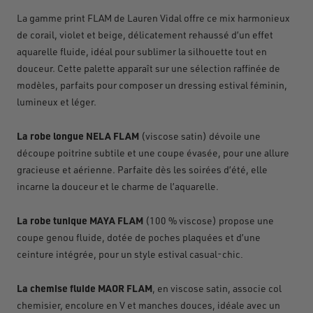
La gamme print FLAM de Lauren
Vidal offre ce mix harmonieux
de corail, violet et beige, d
é
licatement rehauss
é
d
’
un effet
aquarelle fluide, id
é
al pour sublimer la silhouette tout en
douceur. Cette palette appara
î
t sur une s
é
lection raffin
é
e de
mod
è
les, parfaits pour composer un dressing estival f
é
minin,
lumineux et l
é
ger.
La robe longue NELA FLAM
(viscose satin) dévoile une
découpe poitrine subtile et une coupe évasée, pour une allure
gracieuse et aérienne. Parfaite dès les soirées d’été, elle
incarne la douceur et le charme de l’aquarelle.
La robe tunique MAYA FLAM
(100
% viscose) propose une
coupe genou fluide, dot
é
e de poches plaqu
é
es et d
’
une
ceinture int
é
gr
é
e, pour un style estival casual-chic
.
La chemise fluide MAOR FLAM
, en viscose satin, associe col
chemisier, encolure en V et manches douces, idéale avec un