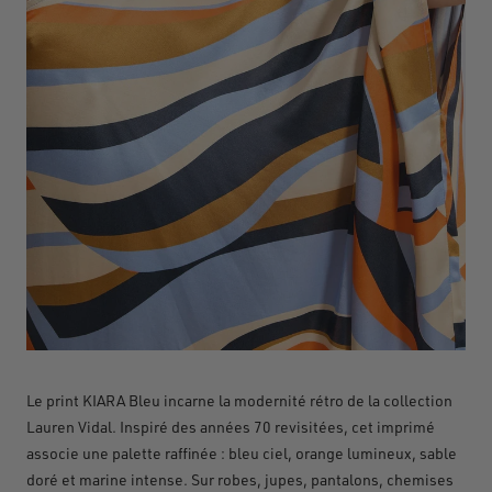
Le print KIARA
Bleu incarne la modernit
é
r
é
tro de la collection
Lauren
Vidal. Inspir
é
des ann
é
es
70 revisit
é
es, cet imprim
é
associe une palette raffin
é
e : bleu ciel, orange lumineux, sable
dor
é
et marine intense. Sur robes, jupes, pantalons, chemises