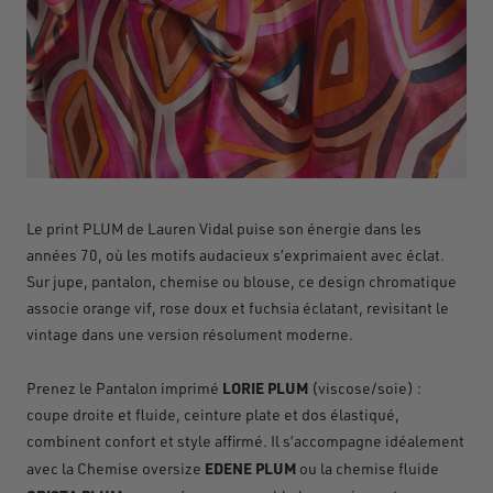
Le print PLUM de Lauren
Vidal puise son
é
nergie dans les
ann
é
es
70, o
ù
les motifs audacieux s
’
exprimaient avec
é
clat.
Sur jupe, pantalon, chemise ou blouse, ce design chromatique
associe orange vif, rose doux et fuchsia
é
clatant, revisitant le
vintage dans une version r
é
solument moderne.
LORIE PLUM
Prenez le Pantalon imprimé
(viscose/soie) :
coupe droite et fluide, ceinture plate et dos élastiqué,
combinent confort et style affirmé. Il s’accompagne idéalement
EDENE PLUM
avec la Chemise oversize
ou la chemise fluide