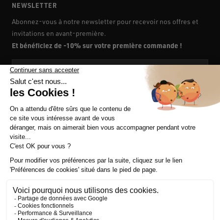
NEWSLETTER
Abonnez-vous à notre newsletter pour recevoir nos offres et
invitations en avant-première.
Et bénéficiez de -10% sur votre première commande !
Votre e-mail
En vous inscrivant, vous acceptez notre
politique de confidentialité
et nos
conditions générales de vente.
NOS SERVICES
A PROPOS
SUIVEZ-NOUS