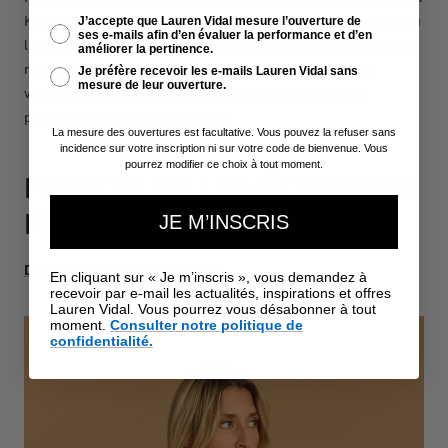
KIARA
Bleu offre des associations faciles et lumineuses tout au
J’accepte que Lauren Vidal mesure l’ouverture de
ses e-mails afin d’en évaluer la performance et d’en
long de la journée. Le Print KIARA se déclinera en tenues où la
améliorer la pertinence.
robe, la jupe, la chemise ou le pantalon deviennent des
Je préfère recevoir les e-mails Lauren Vidal sans
mesure de leur ouverture.
vecteurs d’énergie et de charme, tout en affirmant une
personnalité moderne et raffinée
La mesure des ouvertures est facultative. Vous pouvez la refuser sans
incidence sur votre inscription ni sur votre code de bienvenue. Vous
pourrez modifier ce choix à tout moment.
PRINT FLAM : FRAÎCHEUR ET
FÉMINITÉ
JE M’INSCRIS
Découvrez nos créations FLAM
En cliquant sur « Je m’inscris », vous demandez à
recevoir par e-mail les actualités, inspirations et offres
Lauren Vidal. Vous pourrez vous désabonner à tout
moment.
Consulter notre politique de
confidentialité.