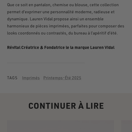
Que ce soit en pantalon, chemise ou blouse, cette collection
permet d
’
exprimer une personnalit
é
moderne, radieuse et
dynamique. Lauren
Vidal propose ainsi un ensemble
harmonieux de pi
è
ces imprim
é
es, parfaites pour composer des
looks coordonn
é
s ou contrast
é
s, du bureau
à
l
’
ap
é
ritif d
’é
t
é
.
Révital Créatrice & Fondatrice le la marque Lauren Vidal
Imprimés
Printemps-Été 2025
TAGS
CONTINUER À LIRE