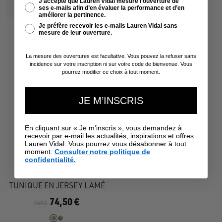
J’accepte que Lauren Vidal mesure l’ouverture de
ses e-mails afin d’en évaluer la performance et d’en
améliorer la pertinence.
Je préfère recevoir les e-mails Lauren Vidal sans
mesure de leur ouverture.
La mesure des ouvertures est facultative. Vous pouvez la refuser sans
incidence sur votre inscription ni sur votre code de bienvenue. Vous
pourrez modifier ce choix à tout moment.
JE M’INSCRIS
En cliquant sur « Je m’inscris », vous demandez à
recevoir par e-mail les actualités, inspirations et offres
Lauren Vidal. Vous pourrez vous désabonner à tout
moment.
Consulter notre politique de
Apercu
confidentialité.
rapide
Aller
Aller
Aller
au
au
au
TUNIQUE EN JERSEY LAMÉ
slide
slide
slide
74,50 €
149 €
1
1
2