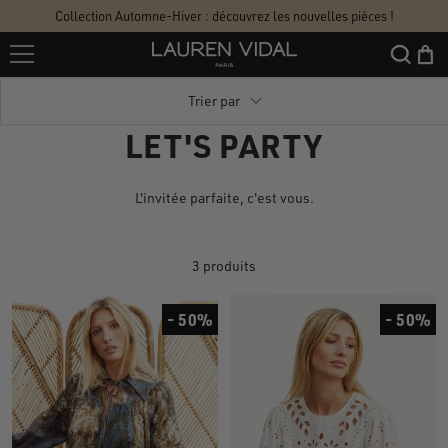
Passer
Collection Automne-Hiver : découvrez les nouvelles pièces !
au
Lauren
contenu
Vidal
Trier par
LET'S PARTY
L'invitée parfaite, c'est vous.
3 produits
- 50%
- 50%