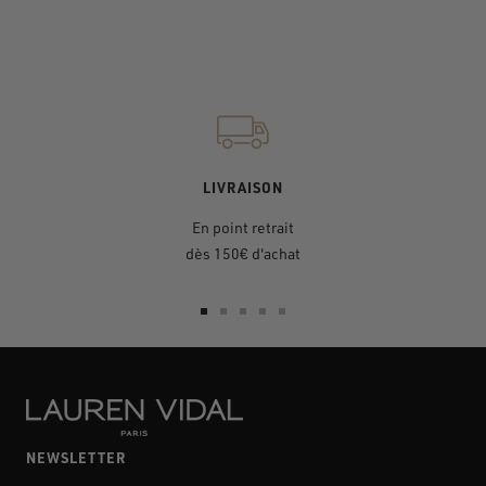
LIVRAISON
En point retrait
dès 150€ d'achat
Aller
Aller
Aller
Aller
Aller
au
au
au
au
au
slide
slide
slide
slide
slide
1
2
3
4
5
NEWSLETTER