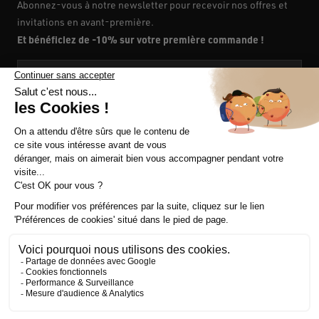
Abonnez-vous à notre newsletter pour recevoir nos offres et
invitations en avant-première.
Et bénéficiez de -10% sur votre première commande !
Votre e-mail
En vous inscrivant, vous acceptez notre
politique de confidentialité
et nos
conditions générales de vente.
NOS SERVICES
A PROPOS
SUIVEZ-NOUS