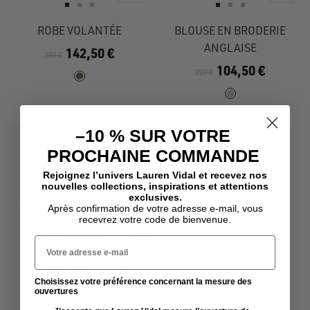
rapide
rapide
Aller
Aller
Aller
Aller
Aller
Aller
au
au
au
au
au
au
ROBE VOLANTÉE
BLOUSE EN BRODERIE
slide
slide
slide
slide
slide
slide
ANGLAISE
142,50 €
285 €
1
1
2
1
1
2
104,50 €
209 €
–10 % SUR VOTRE
- 50%
PROCHAINE COMMANDE
Rejoignez l’univers Lauren Vidal et recevez nos
nouvelles collections, inspirations et attentions
exclusives.
Après confirmation de votre adresse e-mail, vous
recevrez votre code de bienvenue.
Votre adresse e-mail
Choisissez votre préférence concernant la mesure des
ouvertures